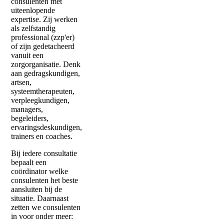
consulenten met
uiteenlopende
expertise. Zij werken
als zelfstandig
professional (zzp'er)
of zijn gedetacheerd
vanuit een
zorgorganisatie. Denk
aan gedragskundigen,
artsen,
systeemtherapeuten,
verpleegkundigen,
managers,
begeleiders,
ervaringsdeskundigen,
trainers en coaches.
Bij iedere consultatie
bepaalt een
coördinator welke
consulenten het beste
aansluiten bij de
situatie. Daarnaast
zetten we consulenten
in voor onder meer: