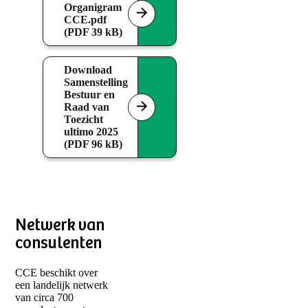
Organigram
CCE.pdf
(PDF 39 kB)
Download
Samenstelling
Bestuur en
Raad van
Toezicht
ultimo 2025
(PDF 96 kB)
Netwerk van
consulenten
CCE beschikt over
een landelijk netwerk
van circa 700