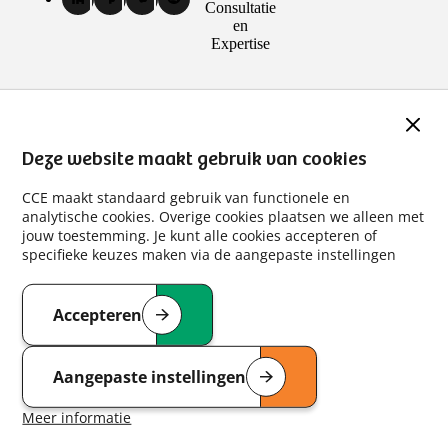
LinkedIn
Facebook
Vimeo
Spotify
Consultatie
kanalen
van
van
van
van
en
Centrum
Centrum
Centrum
Centrum
Expertise
voor
voor
voor
voor
Consultatie
Consultatie
Consultatie
Consultatie
en
en
en
en
Expertise
Expertise
Expertise
Expertise
Slui
(externe
(externe
(externe
(externe
link)
link)
link)
link)
Deze website maakt gebruik van cookies
CCE maakt standaard gebruik van functionele en
analytische cookies. Overige cookies plaatsen we alleen met
jouw toestemming. Je kunt alle cookies accepteren of
specifieke keuzes maken via de aangepaste instellingen
Accepteren
van de cookies die deze website gebruikt
Aangepaste instellingen
van de te accepteren cookies
Meer informatie
over cookies op deze website