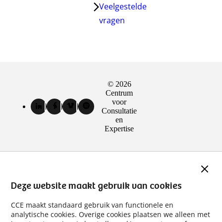
Veelgestelde
vragen
© 2026
Sociale
Centrum
media
voor
LinkedIn
Facebook
Vimeo
Spotify
Consultatie
kanalen
van
van
van
van
en
Centrum
Centrum
Centrum
Centrum
Expertise
voor
voor
voor
voor
Consultatie
Consultatie
Consultatie
Consultatie
en
en
en
en
Expertise
Expertise
Expertise
Expertise
Slui
(externe
(externe
(externe
(externe
link)
link)
link)
link)
Deze website maakt gebruik van cookies
CCE maakt standaard gebruik van functionele en
analytische cookies. Overige cookies plaatsen we alleen met