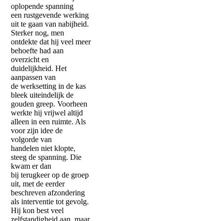
oplopende spanning
een rustgevende werking
uit te gaan van nabijheid.
Sterker nog, men
ontdekte dat hij veel meer
behoefte had aan
overzicht en
duidelijkheid. Het
aanpassen van
de werksetting in de kas
bleek uiteindelijk de
gouden greep. Voorheen
werkte hij vrijwel altijd
alleen in een ruimte. Als
voor zijn idee de
volgorde van
handelen niet klopte,
steeg de spanning. Die
kwam er dan
bij terugkeer op de groep
uit, met de eerder
beschreven afzondering
als interventie tot gevolg.
Hij kon best veel
zelfstandigheid aan, maar