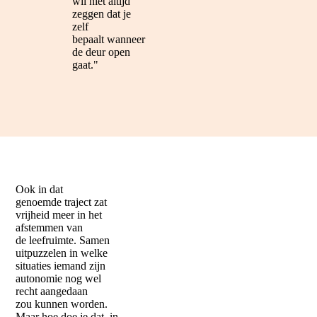
wil niet altijd
zeggen dat je
zelf
bepaalt wanneer
de deur open
gaat."
Ook in dat
genoemde traject zat
vrijheid meer in het
afstemmen van
de leefruimte. Samen
uitpuzzelen in welke
situaties iemand zijn
autonomie nog wel
recht aangedaan
zou kunnen worden.
Maar hoe doe je dat, in