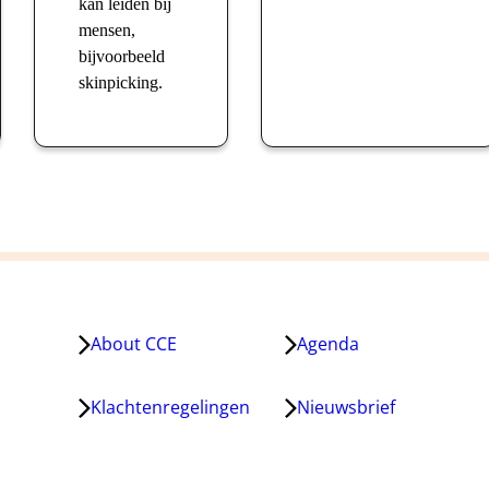
kan leiden bij
mensen,
bijvoorbeeld
skinpicking.
About CCE
Agenda
Klachtenregelingen
Nieuwsbrief