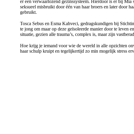
er een verwaarlozend gezinssysteem. Hierdoor is er bij Mia
seksueel misbruikt door één van haar broers en later door h
gebruikt.
Tosca Sebus en Esma Kahveci, gedragskundigen bij Stichtin
te jong om maar op deze geïsoleerde manier door te leven en 
situatie, gezien alle trauma’s, complex is, maar zijn vastbera
Hoe krijg je iemand voor wie de wereld in alle opzichten onv
haar schulp kruipt en tegelijkertijd zo min mogelijk stress er