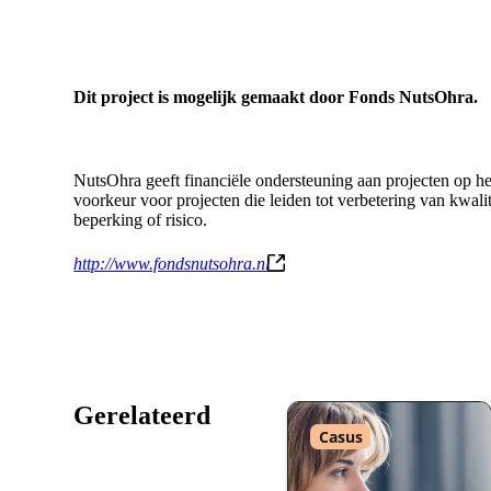
Dit project is mogelijk gemaakt door Fonds NutsOhra.
NutsOhra geeft financiële ondersteuning aan projecten op he
voorkeur voor projecten die leiden tot verbetering van kwali
beperking of risico.
http://www.fondsnutsohra.nl
(externe
link)
Gerelateerd
Type
Casus
: