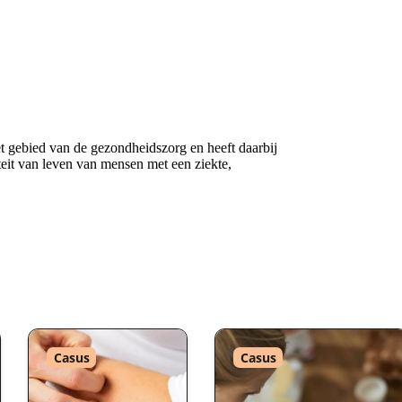
t gebied van de gezondheidszorg en heeft daarbij
teit van leven van mensen met een ziekte,
Type
Type
Casus
Casus
:
: