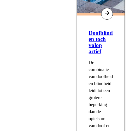
Doofblind
en toch
volop
actief
De
combinatie
van doofheid
en blindheid
leidt tot een
grotere
beperking
dan de
optelsom
van doof en