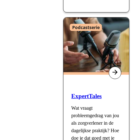
Type
Podcastserie
:
ExpertTales
Wat vraagt
probleemgedrag van jou
als zorgverlener in de
dagelijkse praktijk? Hoe
doe je dat goed met je