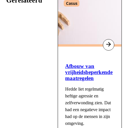
Gerelateerd
Type
Casus
:
Afbouw van
vrijheidsbeperkende
maatregelen
Hedde liet regelmatig
heftige agressie en
zelfverwonding zien. Dat
had een negatieve impact
had op de mensen in zijn
omgeving.