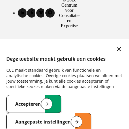
Sociale
Centrum
media
voor
LinkedIn
Facebook
Vimeo
Spotify
Consultatie
kanalen
van
van
van
van
en
Centrum
Centrum
Centrum
Centrum
Expertise
voor
voor
voor
voor
Consultatie
Consultatie
Consultatie
Consultatie
en
en
en
en
Expertise
Expertise
Expertise
Expertise
Slui
(externe
(externe
(externe
(externe
link)
link)
link)
link)
Deze website maakt gebruik van cookies
CCE maakt standaard gebruik van functionele en
analytische cookies. Overige cookies plaatsen we alleen met
jouw toestemming. Je kunt alle cookies accepteren of
specifieke keuzes maken via de aangepaste instellingen
Accepteren
van de cookies die deze website gebruikt
Aangepaste instellingen
van de te accepteren cookies