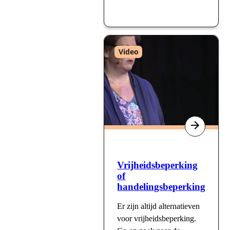
Type
Video
:
Vrijheidsbeperking
of
handelingsbeperking
Er zijn altijd alternatieven
voor vrijheidsbeperking.