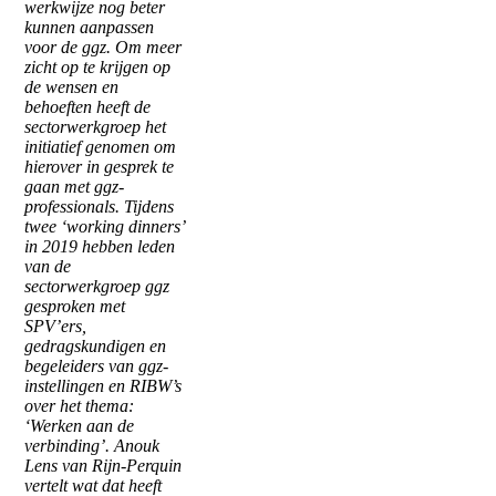
werkwijze nog beter
kunnen aanpassen
voor de ggz. Om meer
zicht op te krijgen op
de wensen en
behoeften heeft de
sectorwerkgroep het
initiatief genomen om
hierover in gesprek te
gaan met ggz-
professionals. Tijdens
twee ‘working dinners’
in 2019 hebben leden
van de
sectorwerkgroep ggz
gesproken met
SPV’ers,
gedragskundigen en
begeleiders van ggz-
instellingen en RIBW’s
over het thema:
‘Werken aan de
verbinding’. Anouk
Lens van Rijn-Perquin
vertelt wat dat heeft