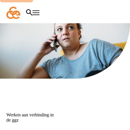
Ga
naar
hoofdinhoud
Zoeken
Menu
Werken
aan
verbinding
in
de
ggz
Werken aan verbinding in
de ggz