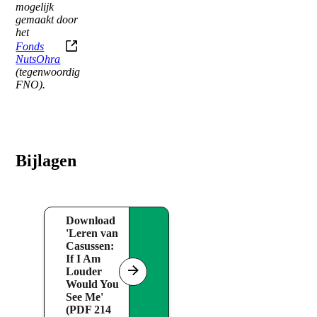
mogelijk
gemaakt door
het
Fonds
(externe
NutsOhra
link)
(tegenwoordig
FNO).
Bijlagen
Download
'Leren van
Casussen:
If I Am
Louder
Would You
See Me'
(PDF 214