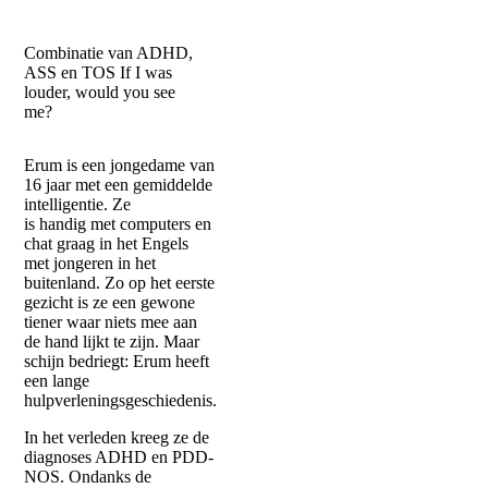
would
Combinatie van ADHD,
you
ASS en TOS
If I was
louder, would you see
see
me?
me?
Erum is een jongedame van
16 jaar met een gemiddelde
intelligentie. Ze
is handig met computers en
chat graag in het Engels
met jongeren in het
buitenland. Zo op het eerste
gezicht is ze een gewone
tiener waar niets mee aan
de hand lijkt te zijn. Maar
schijn bedriegt: Erum heeft
een lange
hulpverleningsgeschiedenis.
In het verleden kreeg ze de
diagnoses ADHD en PDD-
NOS. Ondanks de