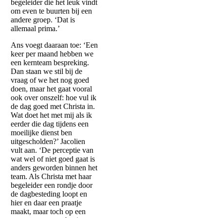
begeleider die het leuk vindt
om even te buurten bij een
andere groep. ‘Dat is
allemaal prima.’
Ans voegt daaraan toe: ‘Een
keer per maand hebben we
een kernteam bespreking.
Dan staan we stil bij de
vraag of we het nog goed
doen, maar het gaat vooral
ook over onszelf: hoe vul ik
de dag goed met Christa in.
Wat doet het met mij als ik
eerder die dag tijdens een
moeilijke dienst ben
uitgescholden?’ Jacolien
vult aan. ‘De perceptie van
wat wel of niet goed gaat is
anders geworden binnen het
team. Als Christa met haar
begeleider een rondje door
de dagbesteding loopt en
hier en daar een praatje
maakt, maar toch op een