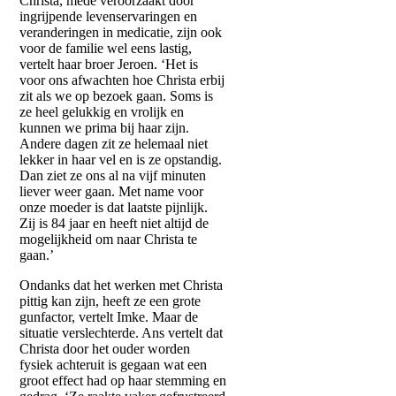
Christa, mede veroorzaakt door
ingrijpende levenservaringen en
veranderingen in medicatie, zijn ook
voor de familie wel eens lastig,
vertelt haar broer Jeroen. ‘Het is
voor ons afwachten hoe Christa erbij
zit als we op bezoek gaan. Soms is
ze heel gelukkig en vrolijk en
kunnen we prima bij haar zijn.
Andere dagen zit ze helemaal niet
lekker in haar vel en is ze opstandig.
Dan ziet ze ons al na vijf minuten
liever weer gaan. Met name voor
onze moeder is dat laatste pijnlijk.
Zij is 84 jaar en heeft niet altijd de
mogelijkheid om naar Christa te
gaan.’
Ondanks dat het werken met Christa
pittig kan zijn, heeft ze een grote
gunfactor, vertelt Imke. Maar de
situatie verslechterde. Ans vertelt dat
Christa door het ouder worden
fysiek achteruit is gegaan wat een
groot effect had op haar stemming en