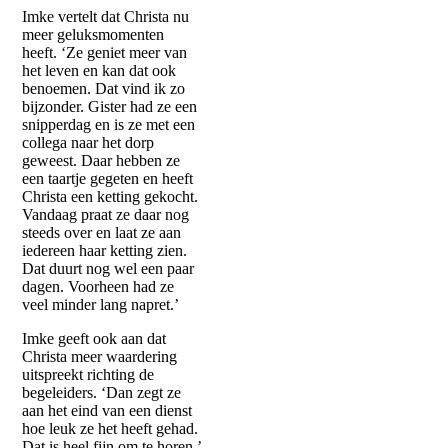
Imke vertelt dat Christa nu
meer geluksmomenten
heeft. ‘Ze geniet meer van
het leven en kan dat ook
benoemen. Dat vind ik zo
bijzonder. Gister had ze een
snipperdag en is ze met een
collega naar het dorp
geweest. Daar hebben ze
een taartje gegeten en heeft
Christa een ketting gekocht.
Vandaag praat ze daar nog
steeds over en laat ze aan
iedereen haar ketting zien.
Dat duurt nog wel een paar
dagen. Voorheen had ze
veel minder lang napret.’
Imke geeft ook aan dat
Christa meer waardering
uitspreekt richting de
begeleiders. ‘Dan zegt ze
aan het eind van een dienst
hoe leuk ze het heeft gehad.
Dat is heel fijn om te horen.’