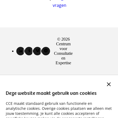
vragen
© 2026
Sociale
Centrum
media
voor
LinkedIn
Facebook
Vimeo
Spotify
Consultatie
kanalen
van
van
van
van
en
Centrum
Centrum
Centrum
Centrum
Expertise
voor
voor
voor
voor
Consultatie
Consultatie
Consultatie
Consultatie
en
en
en
en
Expertise
Expertise
Expertise
Expertise
Slui
(externe
(externe
(externe
(externe
link)
link)
link)
link)
Deze website maakt gebruik van cookies
CCE maakt standaard gebruik van functionele en
analytische cookies. Overige cookies plaatsen we alleen met
jouw toestemming. Je kunt alle cookies accepteren of