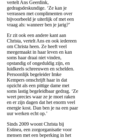
vertelt Ans Geerdink,
gedragsdeskundige. ‘Ze kan je
verrassen met complimenten over
bijvoorbeeld je uiterlijk of met een
vraag als: wanneer ben je jarig?’
Er zit ook een andere kant aan
Christa, vertelt Ans en ook iedereen
om Christa heen. Ze heeft veel
meegemaakt in haar leven en kan
soms haar draai niet vinden,
opstandig of ongeduldig zijn, en
luidkeels schreeuwen en schelden.
Persoonlijk begeleider Imke
Kempers omschrijft haar in dat
opzicht als een pittige dame met
soms lastig begeleidbaar gedrag. ‘Ze
weet precies waar ze je moet raken
en er zijn dagen dat het enorm veel
energie kost. Dan ben je na een paar
uur werken echt op.’
Sinds 2009 woont Christa bij
Estinea, een zorgorganisatie voor
mensen met een beperking in het