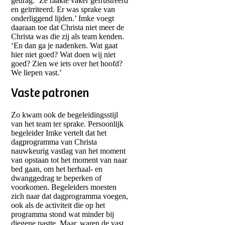
gedrag. ‘Ze raakte vaker gefrustreerd
en geïrriteerd. Er was sprake van
onderliggend lijden.’ Imke voegt
daaraan toe dat Christa niet meer de
Christa was die zij als team kenden.
‘En dan ga je nadenken. Wat gaat
hier niet goed? Wat doen wij niet
goed? Zien we iets over het hoofd?
We liepen vast.’
Vaste patronen
Zo kwam ook de begeleidingsstijl
van het team ter sprake. Persoonlijk
begeleider Imke vertelt dat het
dagprogramma van Christa
nauwkeurig vastlag van het moment
van opstaan tot het moment van naar
bed gaan, om het herhaal- en
dwanggedrag te beperken of
voorkomen. Begeleiders moesten
zich naar dat dagprogramma voegen,
ook als de activiteit die op het
programma stond wat minder bij
diegene pastte. Maar, waren de vast