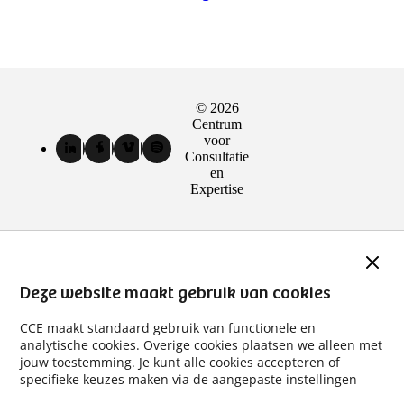
© 2026
Sociale
Centrum
media
voor
LinkedIn
Facebook
Vimeo
Spotify
Consultatie
kanalen
van
van
van
van
en
Centrum
Centrum
Centrum
Centrum
Expertise
voor
voor
voor
voor
Consultatie
Consultatie
Consultatie
Consultatie
en
en
en
en
Expertise
Expertise
Expertise
Expertise
Slui
(externe
(externe
(externe
(externe
link)
link)
link)
link)
Deze website maakt gebruik van cookies
CCE maakt standaard gebruik van functionele en
analytische cookies. Overige cookies plaatsen we alleen met
jouw toestemming. Je kunt alle cookies accepteren of
specifieke keuzes maken via de aangepaste instellingen