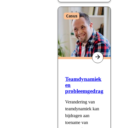
Type
Casus
:
Teamdynamiek
en
probleemgedrag
Verandering van
teamdynamiek kan
bijdragen aan
toename van