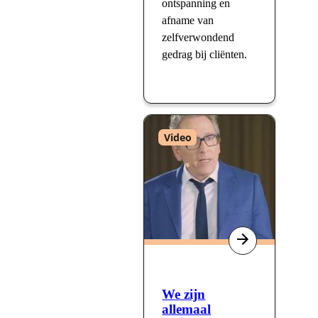
ontspanning en
afname van
zelfverwondend
gedrag bij cliënten.
Type
Video
:
We zijn
allemaal