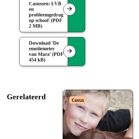
Casussen: LVB
en
probleemgedrag
op school' (PDF
2 MB)
Download 'De
emotiemeter
van Mara' (PDF
454 kB)
Gerelateerd
Type
Casus
: