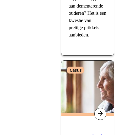
aan dementerende
ouderen? Het is een
kwestie van
prettige prikkels
aanbieden.
Type
Casus
: