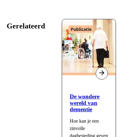
Gerelateerd
Type
Publicatie
:
De wondere
wereld van
dementie
Hoe kan je een
zinvolle
dagbesteding geven