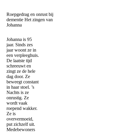
Roepgedrag en onrust bij
dementie
Het zingen van
Johanna
Johanna is 95
jaar. Sinds zes
jaar woont ze in
een verpleeghuis.
De laatste tijd
schreeuwt en
zingt ze de hele
dag door. Ze
beweegt constant
in haar stoel. ’s
Nachts is ze
onrustig. Ze
wordt vaak
roepend wakker.
Ze is
oververmoeid,
put zichzelf uit.
Medebewoners