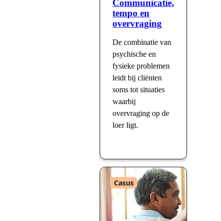
Communicatie,
tempo en
overvraging
De combinatie van
psychische en
fysieke problemen
leidt bij cliënten
soms tot situaties
waarbij
overvraging op de
loer ligt.
Type
Casus
: