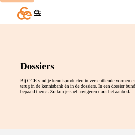
Overslaan
en
naar
Zoeken
Menu
de
inhoud
gaan
Dossiers
Bij CCE vind je kennisproducten in verschillende vormen en
terug in de kennisbank én in de dossiers. In een dossier bu
bepaald thema. Zo kun je snel navigeren door het aanbod.