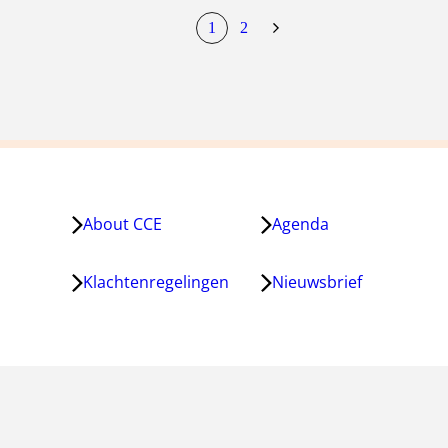
1
2
huidige
pagina
Volgende
pagina
pagina
About CCE
Agenda
Klachtenregelingen
Nieuwsbrief