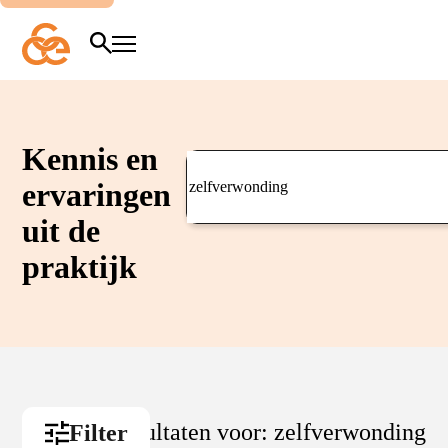
Overslaan
en
naar
Zoeken
Menu
de
inhoud
gaan
Kennis en
Zoeken in kennisbank
ervaringen
uit de
praktijk
58 resultaten voor:
zelfverwonding
Filter