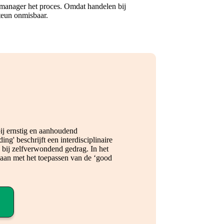
e manager het proces. Omdat handelen bij
steun onmisbaar.
bij ernstig en aanhoudend
g' beschrijft een interdisciplinaire
e bij zelfverwondend gedrag. In het
daan met het toepassen van de ‘good