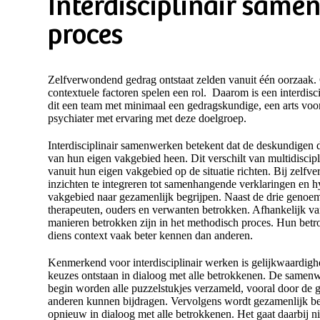
Interdisciplinair same
proces
Zelfverwondend gedrag ontstaat zelden vanuit één oorzaak.
contextuele factoren spelen een rol. Daarom is een interdisci
dit een team met minimaal een gedragskundige, een arts voo
psychiater met ervaring met deze doelgroep.
Interdisciplinair samenwerken betekent dat de deskundigen 
van hun eigen vakgebied heen. Dit verschilt van multidiscip
vanuit hun eigen vakgebied op de situatie richten. Bij zelf
inzichten te integreren tot samenhangende verklaringen en 
vakgebied naar gezamenlijk begrijpen. Naast de drie genoemd
therapeuten, ouders en verwanten betrokken. Afhankelijk v
manieren betrokken zijn in het methodisch proces. Hun betr
diens context vaak beter kennen dan anderen.
Kenmerkend voor interdisciplinair werken is gelijkwaardighe
keuzes ontstaan in dialoog met alle betrokkenen. De samenwer
begin worden alle puzzelstukjes verzameld, vooral door de g
anderen kunnen bijdragen. Vervolgens wordt gezamenlijk be
opnieuw in dialoog met alle betrokkenen. Het gaat daarbij n