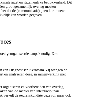
maximale inzet en gezamenlijke betrokkenheid. Dit
n één groot gezamenlijk overleg moeten
t het dat de (communicatie)lijnen kort moeten
akkelijk kan worden gegeven.
roces
goed georganiseerde aanpak nodig. Drie
n een Diagnostisch Kernteam. Zij brengen de
art en analyseren deze, in samenwerking met
et organiseren en voorbereiden van overleg,
waken van de manier van interdisciplinair
ak vervult de gedragskundige deze rol, maar ook