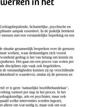
nwerken in het
 Gedragsbepalende, lichamelijke, psychische en
plinaire aanpak essentieel. In de praktijk betekent
r mensen met een verstandelijke beperking en een
de situatie gezamenlijk bespreken over de grenzen
linair werken, waar deskundigen zich vooral
verwondend gedrag is het van belang om kennis en
hypotheses. Het gaat om een proces van weten per
e disciplines zijn vaak ook begeleiders,
an de omstandigheden kunnen zij op verschillende
okkenheid is waardevol, omdat zij de persoon en
id: er is geen ‘natuurlijke hoofdbehandelaar’,
king varieert per stap in het proces. In het
edragskundige, arts en psychiater, maar ook
paald welke interventies worden ingezet,
iet alleen om wat nodig is, maar ook om wat