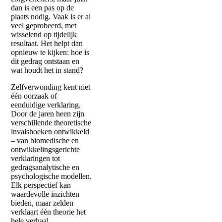
dan is een pas op de
plaats nodig. Vaak is er al
veel geprobeerd, met
wisselend op tijdelijk
resultaat. Het helpt dan
opnieuw te kijken: hoe is
dit gedrag ontstaan en
wat houdt het in stand?
Zelfverwonding kent niet
één oorzaak of
eenduidige verklaring.
Door de jaren heen zijn
verschillende theoretische
invalshoeken ontwikkeld
– van biomedische en
ontwikkelingsgerichte
verklaringen tot
gedragsanalytische en
psychologische modellen.
Elk perspectief kan
waardevolle inzichten
bieden, maar zelden
verklaart één theorie het
hele verhaal.