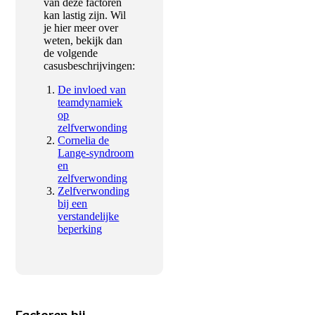
van deze factoren
kan lastig zijn. Wil
je hier meer over
weten, bekijk dan
de volgende
casusbeschrijvingen:
De invloed van
teamdynamiek
op
zelfverwonding
Cornelia de
Lange-syndroom
en
zelfverwonding
Zelfverwonding
bij een
verstandelijke
beperking