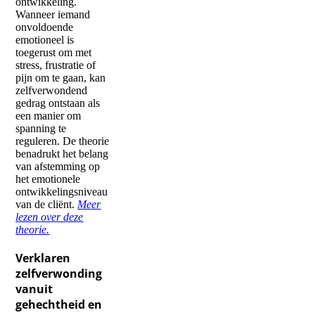
ontwikkeling.
Wanneer iemand
onvoldoende
emotioneel is
toegerust om met
stress, frustratie of
pijn om te gaan, kan
zelfverwondend
gedrag ontstaan als
een manier om
spanning te
reguleren. De theorie
benadrukt het belang
van afstemming op
het emotionele
ontwikkelingsniveau
van de cliënt.
Meer
lezen over deze
theorie.
Verklaren
zelfverwonding
vanuit
gehechtheid en