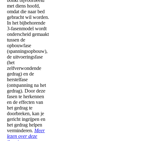
bonkt bijvoorbeeld
met diens hoofd,
omdat die naar bed
gebracht wil worden.
In het bijbehorende
3-fasenmodel wordt
onderscheid gemaakt
tussen de
opbouwfase
(spanningsopbouw),
de uitvoeringsfase
(het
zelfverwondende
gedrag) en de
herstelfase
(ontspanning na het
gedrag). Door deze
fasen te herkennen
en de effecten van
het gedrag te
doorbreken, kan je
gericht ingrijpen en
het gedrag helpen
verminderen.
Meer
lezen over deze