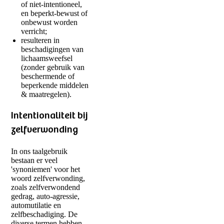
of niet-intentioneel,
en beperkt-bewust of
onbewust worden
verricht;
resulteren in
beschadigingen van
lichaamsweefsel
(zonder gebruik van
beschermende of
beperkende middelen
& maatregelen).
Intentionaliteit bij
zelfverwonding
In ons taalgebruik
bestaan er veel
'synoniemen' voor het
woord zelfverwonding,
zoals zelfverwondend
gedrag, auto-agressie,
automutilatie en
zelfbeschadiging. De
diverse termen hebben