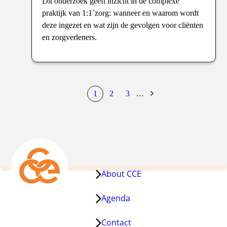
Dit onderzoek geeft inzicht in de complexe
praktijk van 1:1`zorg: wanneer en waarom wordt
deze ingezet en wat zijn de gevolgen voor cliënten
en zorgverleners.
1
2
3
…
huidige
pagina
pagina
Volgende
pagina
pagina
About CCE
Agenda
Contact