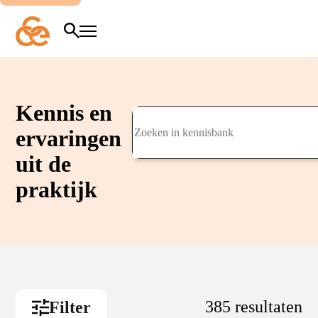
Overslaan
en
naar
Zoeken
Menu
de
inhoud
gaan
Kennis en
Zoeken in kennisbank
ervaringen
uit de
praktijk
385 resultaten
Filter