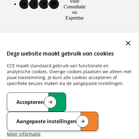
media
voor
LinkedIn
Facebook
Vimeo
Spotify
Consultatie
kanalen
van
van
van
van
en
Centrum
Centrum
Centrum
Centrum
Expertise
voor
voor
voor
voor
Consultatie
Consultatie
Consultatie
Consultatie
en
en
en
en
Expertise
Expertise
Expertise
Expertise
Slui
(externe
(externe
(externe
(externe
link)
link)
link)
link)
Deze website maakt gebruik van cookies
CCE maakt standaard gebruik van functionele en
analytische cookies. Overige cookies plaatsen we alleen met
jouw toestemming. Je kunt alle cookies accepteren of
specifieke keuzes maken via de aangepaste instellingen
Accepteren
van de cookies die deze website gebruikt
Aangepaste instellingen
van de te accepteren cookies
Meer informatie
over cookies op deze website